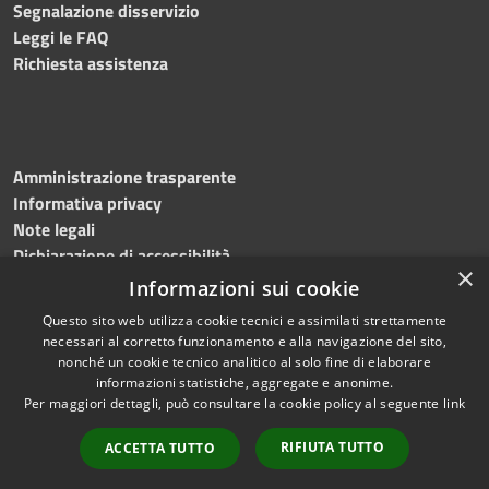
Segnalazione disservizio
Leggi le FAQ
Richiesta assistenza
Amministrazione trasparente
Informativa privacy
Note legali
Dichiarazione di accessibilità
×
Informazioni sui cookie
Questo sito web utilizza cookie tecnici e assimilati strettamente
necessari al corretto funzionamento e alla navigazione del sito,
RSS
Copyright © 2026 • Comune di
nonché un cookie tecnico analitico al solo fine di elaborare
Accessibilità
informazioni statistiche, aggregate e anonime.
Sassano • Powered by
Per maggiori dettagli, può consultare la cookie policy al seguente
link
Privacy
Municipium
Accesso
•
Cookie
redazione
RIFIUTA TUTTO
ACCETTA TUTTO
Mappa del sito