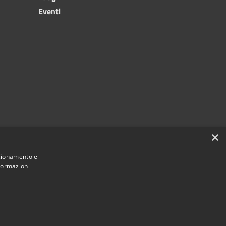
Eventi
×
nzionamento e
nformazioni
Municipium
Accesso redazione
i Sassano • Powered by
•