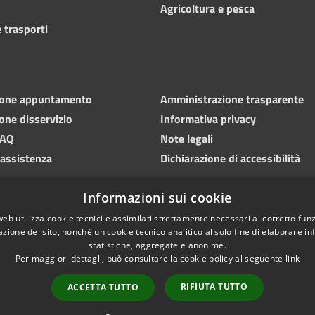
Agricoltura e pesca
 trasporti
ione appuntamento
Amministrazione trasparente
one disservizio
Informativa privacy
FAQ
Note legali
 assistenza
Dichiarazione di accessibilità
Informazioni sui cookie
web utilizza cookie tecnici e assimilati strettamente necessari al corretto fu
azione del sito, nonché un cookie tecnico analitico al solo fine di elaborare i
statistiche, aggregate e anonime.
Per maggiori dettagli, può consultare la cookie policy al seguente
link
RIFIUTA TUTTO
ACCETTA TUTTO
l sito
Copyright © 2026 • Comune d
Info point