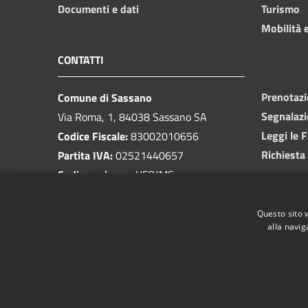
Documenti e dati
Turismo
Mobilità e
CONTATTI
Prenotaz
Comune di Sassano
Segnalazi
Via Roma, 1, 84038 Sassano SA
Leggi le 
Codice Fiscale:
83002010656
Richiesta
Partita IVA:
02521440657
Codice univoco:
UFOJMS
PEC:
protocollo.sassano@asmepec.it
Questo sito 
Centralino Unico:
0975 78809
alla navig
RSS
Accessibilità
Privacy
Cookie
Mappa de