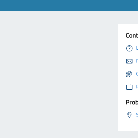
Cont
Prob