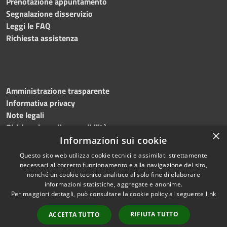
Prenotazione appuntamento
Segnalazione disservizio
Leggi le FAQ
Richiesta assistenza
Amministrazione trasparente
Informativa privacy
Note legali
Dichiarazione di accessibilità
×
Informazioni sui cookie
Questo sito web utilizza cookie tecnici e assimilati strettamente
necessari al corretto funzionamento e alla navigazione del sito,
RSS
Copyright © 2026 • Comune di
nonché un cookie tecnico analitico al solo fine di elaborare
informazioni statistiche, aggregate e anonime.
Accessibilità
Sassano • Powered by
Per maggiori dettagli, può consultare la cookie policy al seguente
link
Privacy
Municipium
Accesso
•
Cookie
redazione
RIFIUTA TUTTO
ACCETTA TUTTO
Mappa del sito