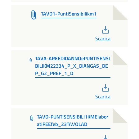
TAVD1-PuntiSensibilikm1
PDF
Scarica
TAVA-AREEDIDANNOePUNTISENSI
BILIKM22334_P_X_DIANGAS_DE
P_G2_PREF_1_D
PDF
Scarica
TAVD-PUNTISENSIBILI1KMElabor
atiPEEfeb_23TAVOLAD
PDF