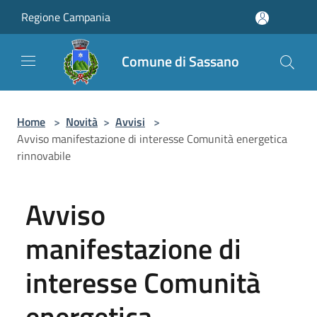
Salta al contenuto principale
Regione Campania
Comune di Sassano
Home
>
Novità
>
Avvisi
>
Avviso manifestazione di interesse Comunità energetica
rinnovabile
Avviso
manifestazione di
interesse Comunità
energetica