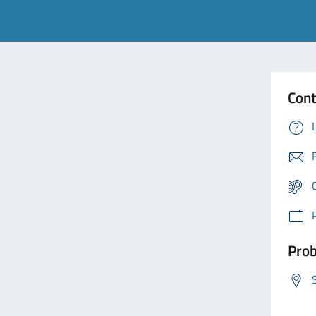
Cont
Prob