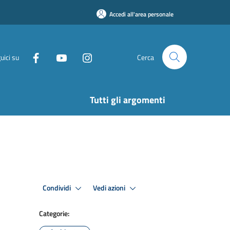
Accedi all'area personale
uici su
Cerca
Tutti gli argomenti
Condividi
Vedi azioni
Categorie: