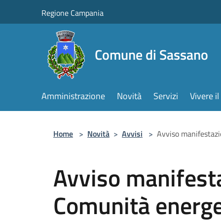
Salta al contenuto principale
Regione Campania
Comune di Sassano
Amministrazione
Novità
Servizi
Vivere 
Home
>
Novità
>
Avvisi
>
Avviso manifestazi
Avviso manifesta
Comunità energe