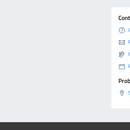
Cont
Prob