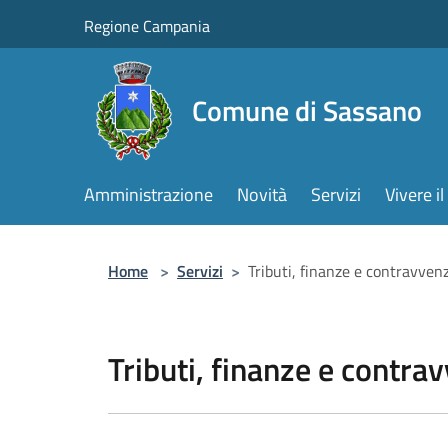
Salta al contenuto principale
Regione Campania
Comune di Sassano
Amministrazione
Novità
Servizi
Vivere 
Home
>
Servizi
>
Tributi, finanze e contravven
Tributi, finanze e contra