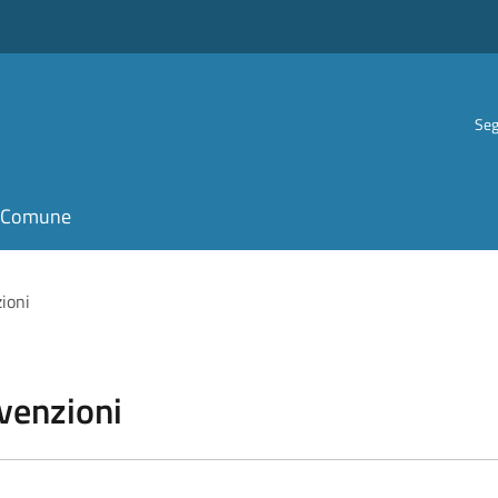
Seg
il Comune
zioni
vvenzioni