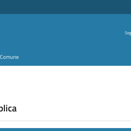
Seg
il Comune
blica