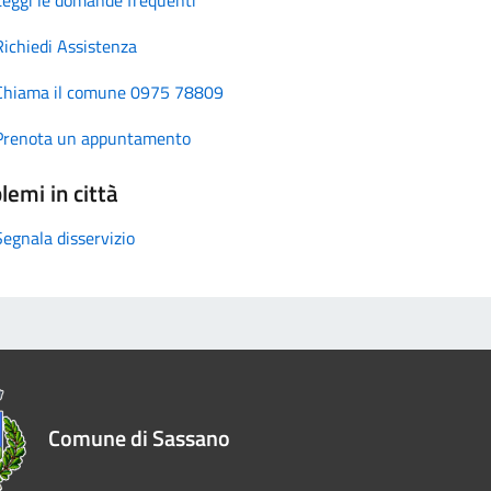
Richiedi Assistenza
Chiama il comune 0975 78809
Prenota un appuntamento
lemi in città
Segnala disservizio
Comune di Sassano