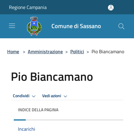
Salta al contenuto principale
Regione Campania
Comune di Sassano
Home
>
Amministrazione
>
Politici
>
Pio Biancamano
Pio Biancamano
Condividi
Vedi azioni
INDICE DELLA PAGINA
Incarichi