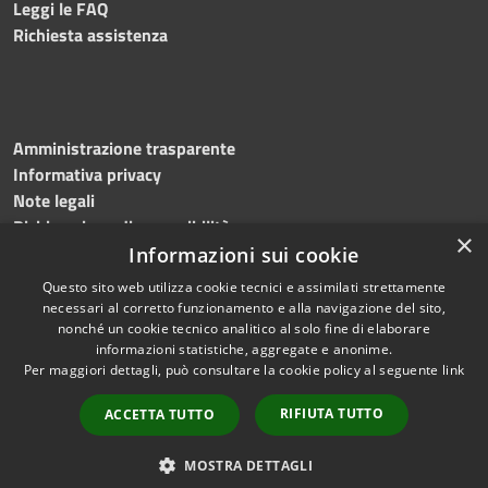
Leggi le FAQ
Richiesta assistenza
Amministrazione trasparente
Informativa privacy
Note legali
Dichiarazione di accessibilità
×
Informazioni sui cookie
Questo sito web utilizza cookie tecnici e assimilati strettamente
necessari al corretto funzionamento e alla navigazione del sito,
RSS
Copyright © 2026 • Comune di
nonché un cookie tecnico analitico al solo fine di elaborare
informazioni statistiche, aggregate e anonime.
Accessibilità
Sassano • Powered by
Per maggiori dettagli, può consultare la cookie policy al seguente
link
Privacy
Municipium
Accesso
•
Cookie
redazione
RIFIUTA TUTTO
ACCETTA TUTTO
Mappa del sito
Info point
MOSTRA DETTAGLI