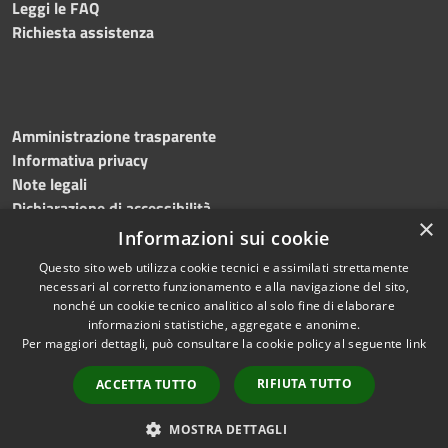
Leggi le FAQ
Richiesta assistenza
Amministrazione trasparente
Informativa privacy
Note legali
Dichiarazione di accessibilità
×
Informazioni sui cookie
Questo sito web utilizza cookie tecnici e assimilati strettamente
necessari al corretto funzionamento e alla navigazione del sito,
RSS
Copyright © 2026 • Comune di
nonché un cookie tecnico analitico al solo fine di elaborare
Accessibilità
informazioni statistiche, aggregate e anonime.
Sassano • Powered by
Per maggiori dettagli, può consultare la cookie policy al seguente
link
Privacy
Municipium
Accesso
•
Cookie
redazione
RIFIUTA TUTTO
ACCETTA TUTTO
Mappa del sito
Info point
MOSTRA DETTAGLI