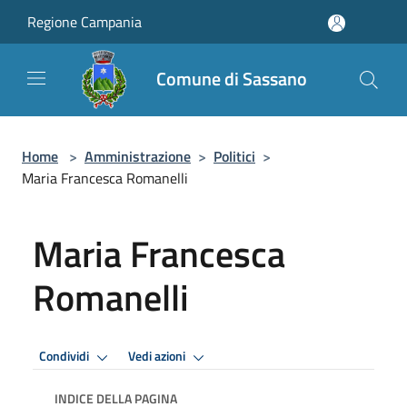
Salta al contenuto principale
Regione Campania
Comune di Sassano
Home
>
Amministrazione
>
Politici
>
Maria Francesca Romanelli
Maria Francesca
Romanelli
Condividi
Vedi azioni
INDICE DELLA PAGINA