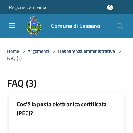
Salta al contenuto principale
Regione Campania
Comune di Sassano
Home
>
Argomenti
>
Trasparenza amministrativa
>
FAQ (3)
FAQ (3)
Cos'è la posta elettronica certificata
(PEC)?