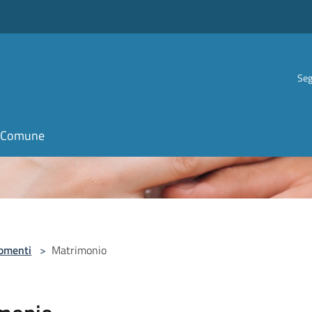
Seg
il Comune
omenti
>
Matrimonio