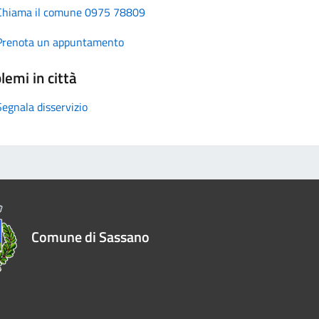
Chiama il comune 0975 78809
Prenota un appuntamento
lemi in città
Segnala disservizio
Comune di Sassano