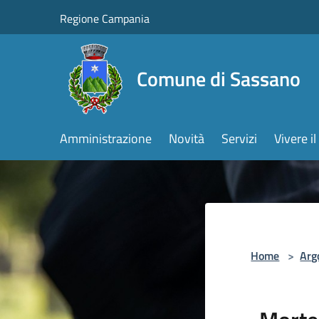
Salta al contenuto principale
Regione Campania
Comune di Sassano
Amministrazione
Novità
Servizi
Vivere 
Home
>
Arg