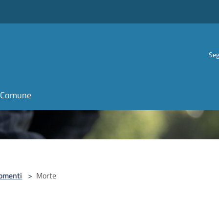
Seg
il Comune
omenti
>
Morte