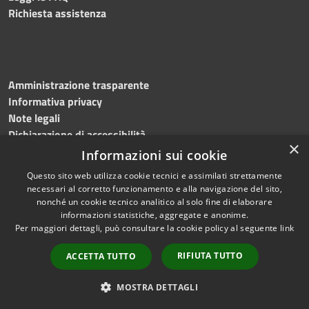
Richiesta assistenza
Amministrazione trasparente
Informativa privacy
Note legali
Dichiarazione di accessibilità
×
Informazioni sui cookie
Questo sito web utilizza cookie tecnici e assimilati strettamente
necessari al corretto funzionamento e alla navigazione del sito,
RSS
Copyright © 2026 • Comune di
nonché un cookie tecnico analitico al solo fine di elaborare
Accessibilità
informazioni statistiche, aggregate e anonime.
Sassano • Powered by
Per maggiori dettagli, può consultare la cookie policy al seguente
link
Privacy
Municipium
Accesso
•
Cookie
redazione
RIFIUTA TUTTO
ACCETTA TUTTO
Mappa del sito
Info point
MOSTRA DETTAGLI